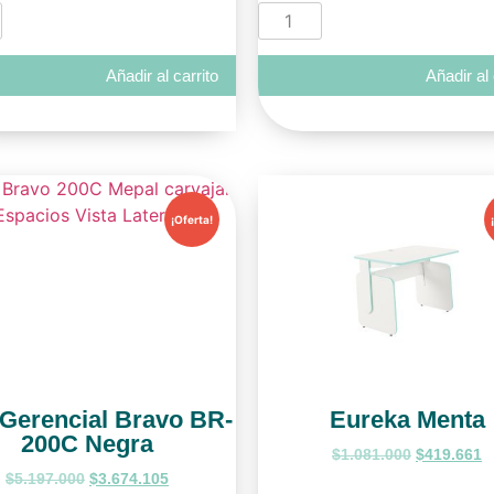
Añadir al carrito
Añadir al 
¡Oferta!
a Gerencial Bravo BR-
Eureka Menta
200C Negra
$
1.081.000
$
419.661
$
5.197.000
$
3.674.105