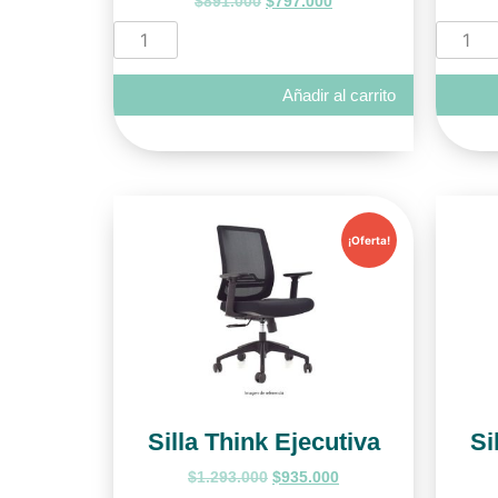
$
891.000
$
797.000
Añadir al carrito
¡Oferta!
Silla Think Ejecutiva
Si
$
1.293.000
$
935.000