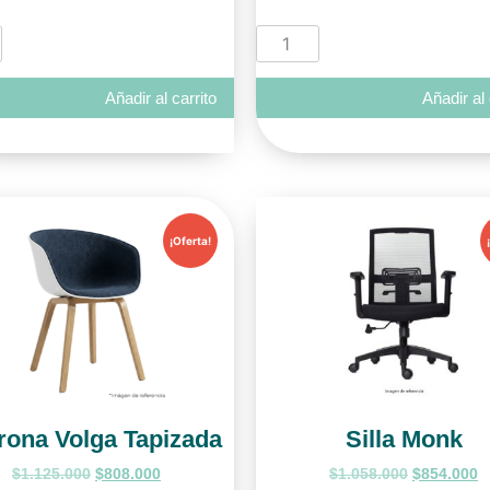
Añadir al carrito
Añadir al 
¡Oferta!
rona Volga Tapizada
Silla Monk
$
1.125.000
$
808.000
$
1.058.000
$
854.000