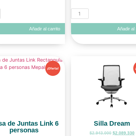
Añadir al carrito
Añadir al 
¡Oferta!
a de Juntas Link 6
Silla Dream
personas
$
2.943.000
$
2.089.330