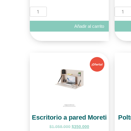
Añadir al carrito
¡Oferta!
Escritorio a pared Moreti
Polt
$
1.058.000
$
350.000