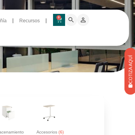
0
ñía
Recursos
COTIZA AQUÍ
acenamiento
Accesorios
(6)