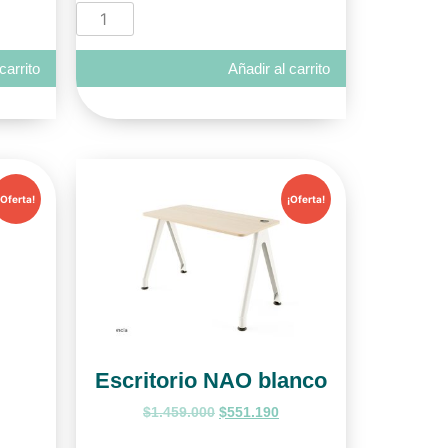
carrito
Añadir al carrito
¡Oferta!
¡Oferta!
Escritorio NAO blanco
$
1.459.000
$
551.190