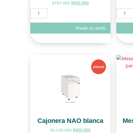
$
757.000
$
552.059
Añadir al carrito
¡Oferta!
Cajonera NAO blanca
Mes
$
1.142.000
$
450.000