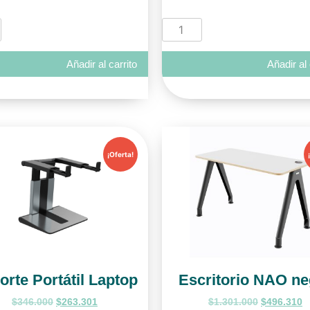
Añadir al carrito
Añadir al 
¡Oferta!
orte Portátil Laptop
Escritorio NAO ne
$
346.000
$
263.301
$
1.301.000
$
496.310