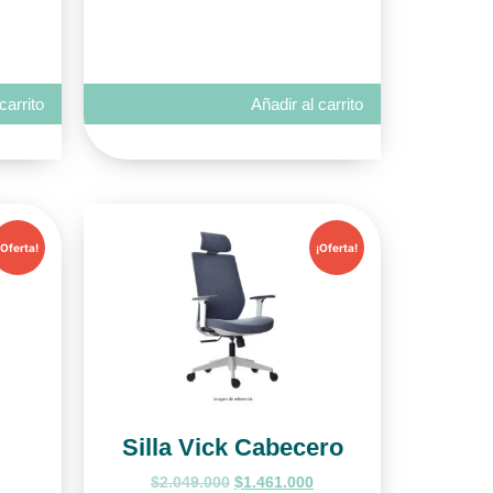
carrito
Añadir al carrito
¡Oferta!
¡Oferta!
Silla Vick Cabecero
$
2.049.000
$
1.461.000