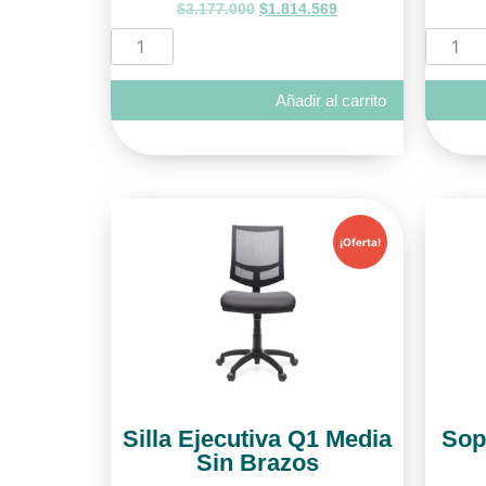
$
3.177.000
$
1.814.569
Añadir al carrito
¡Oferta!
Silla Ejecutiva Q1 Media
Sop
Sin Brazos