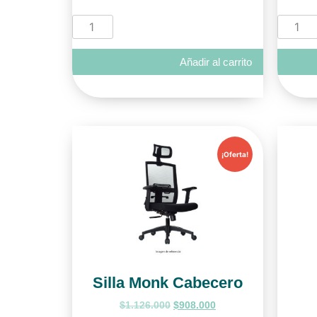
Añadir al carrito
¡Oferta!
Silla Monk Cabecero
$
1.126.000
$
908.000