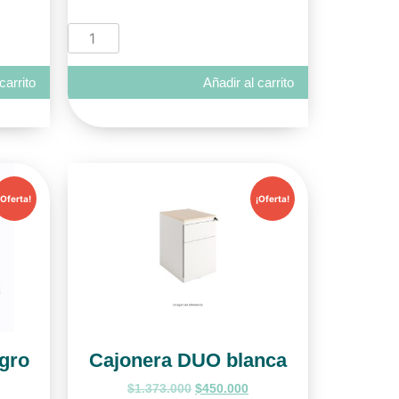
carrito
Añadir al carrito
¡Oferta!
¡Oferta!
gro
Cajonera DUO blanca
$
1.373.000
$
450.000