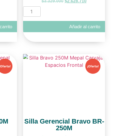
$
3.329.000
$
2.628.710
carrito
Añadir al carrito
¡Oferta!
¡Oferta!
00M
Silla Gerencial Bravo BR-
250M