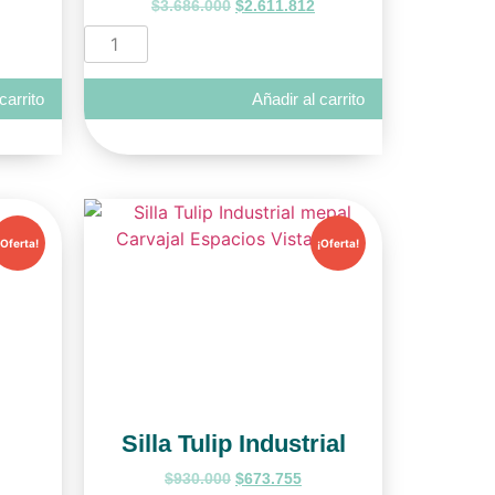
$
3.686.000
$
2.611.812
carrito
Añadir al carrito
¡Oferta!
¡Oferta!
Silla Tulip Industrial
$
930.000
$
673.755