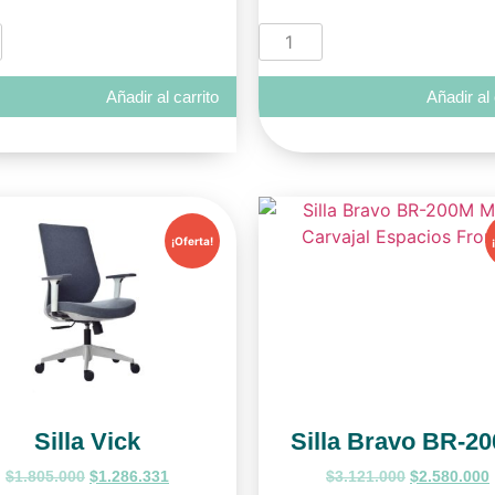
Añadir al carrito
Añadir al 
¡Oferta!
Silla Vick
Silla Bravo BR-2
$
1.805.000
$
1.286.331
$
3.121.000
$
2.580.000