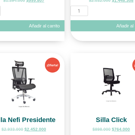
$
1.394.000
$
999.807
$
2.032.000
$
1.448.308
Añadir al carrito
Añadir al 
¡Oferta!
lla Nefi Presidente
Silla Click
$
2.933.000
$
2.452.000
$
898.000
$
764.000