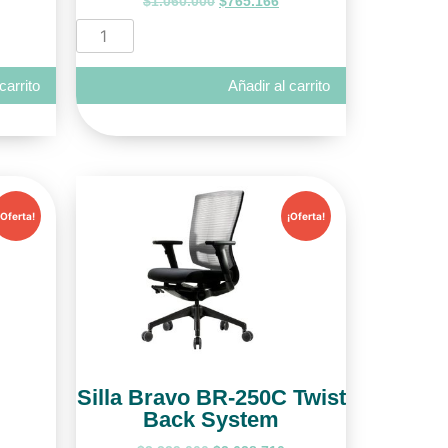
$
1.060.000
$
765.166
carrito
Añadir al carrito
¡Oferta!
¡Oferta!
Silla Bravo BR-250C Twist
Back System