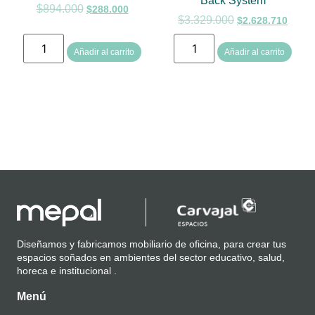
Back System
$
894.000
$
288.000
$
3.329.000
$
2.628.710
Añadir al carrito
Añadir al carrito
Diseñamos y fabricamos mobiliario de oficina, para crear tus
espacios soñados en ambientes del sector educativo, salud,
horeca e institucional .
Menú