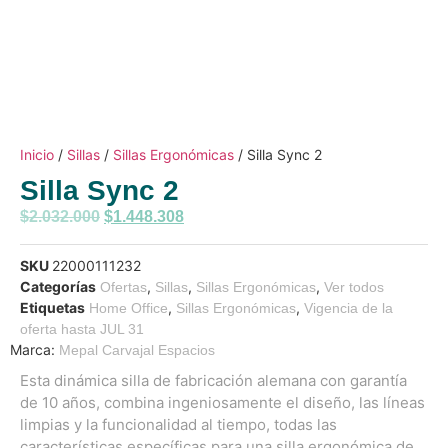
Inicio
/
Sillas
/
Sillas Ergonómicas
/ Silla Sync 2
Silla Sync 2
$
2.032.000
$
1.448.308
SKU
22000111232
Categorías
,
,
,
Ofertas
Sillas
Sillas Ergonómicas
Ver todos
Etiquetas
,
,
Home Office
Sillas Ergonómicas
Vigencia de la
oferta hasta JUL 31
Marca:
Mepal Carvajal Espacios
Esta dinámica silla de fabricación alemana con garantía
de 10 años, combina ingeniosamente el diseño, las líneas
limpias y la funcionalidad al tiempo, todas las
características específicas para una silla ergonómica de