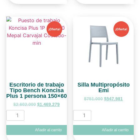
¡Oferta!
¡Oferta!
Escritorio de trabajo
Silla Multipropósito
Tipo Bench Koncisa
Emi
Plus 1 persona 150×60
$
751.000
$
547.981
$
2.602.000
$
1.469.279
Añadir al carrito
Añadir al carrito