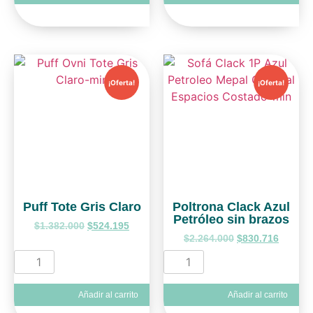
¡Oferta!
¡Oferta!
Puff Tote Gris Claro
Poltrona Clack Azul
Petróleo sin brazos
$
1.382.000
$
524.195
$
2.264.000
$
830.716
Añadir al carrito
Añadir al carrito