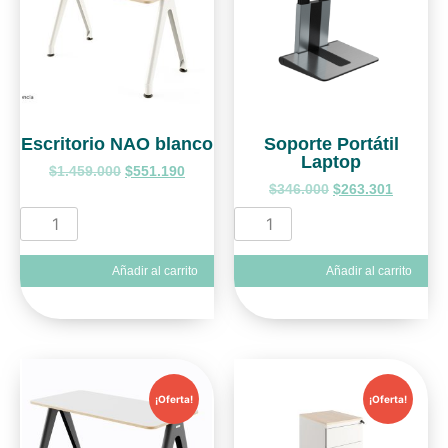
Escritorio NAO blanco
Soporte Portátil
Laptop
$
1.459.000
$
551.190
$
346.000
$
263.301
Añadir al carrito
Añadir al carrito
¡Oferta!
¡Oferta!