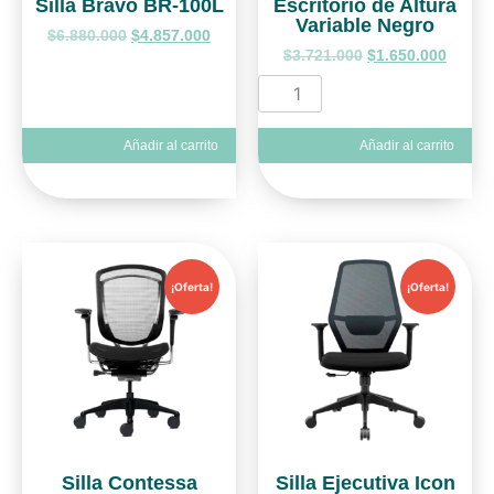
Silla Bravo BR-100L
Escritorio de Altura
Variable Negro
$
6.880.000
$
4.857.000
$
3.721.000
$
1.650.000
Añadir al carrito
Añadir al carrito
¡Oferta!
¡Oferta!
Silla Contessa
Silla Ejecutiva Icon