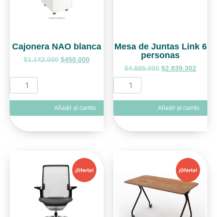
Cajonera NAO blanca
Mesa de Juntas Link 6
personas
$
1.142.000
$
450.000
$
4.885.000
$
2.839.302
Añadir al carrito
Añadir al carrito
¡Oferta!
¡Oferta!