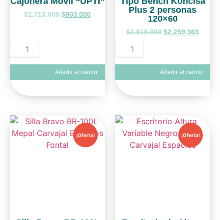
Cajonera Movil “UPTI”
Tipo Bench Koncisa
Plus 2 personas
$
1.713.000
$
903.000
120×60
$
3.919.000
$
2.259.363
Añadir al carrito
Añadir al carrito
¡Oferta!
¡Oferta!