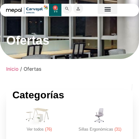
0
Catálogo Mobiliario
Proyectos destacados
Showroom 3D
Ofertas
Inicio
/ Ofertas
Categorías
Ver todos
(76)
Sillas Ergonómicas
(31)