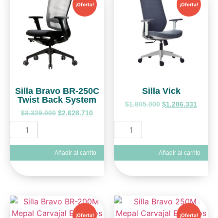
¡Oferta!
¡Oferta!
Silla Bravo BR-250C
Silla Vick
Twist Back System
$
1.805.000
$
1.286.331
$
3.329.000
$
2.628.710
Añadir al carrito
Añadir al carrito
¡Oferta!
¡Oferta!