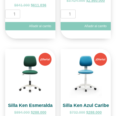
$
3.424.000
$
2.860.000
$
841.000
$
611.036
Añadir al carrito
Añadir al carrito
¡Oferta!
¡Oferta!
Silla Ken Esmeralda
Silla Ken Azul Caribe
$
894.000
$
288.000
$
732.000
$
288.000