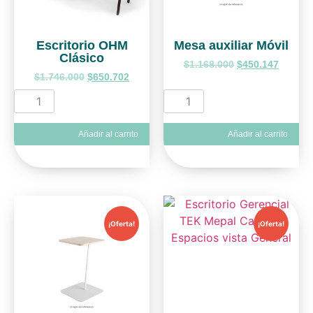
Escritorio OHM
Mesa auxiliar Móvil
Clásico
$
1.168.000
$
450.147
$
1.746.000
$
650.702
Añadir al carrito
Añadir al carrito
¡Oferta!
¡Oferta!