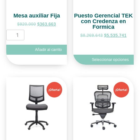
Mesa auxiliar Fija
Puesto Gerencial TEK
con Credenza en
$
920.000
$
363.663
Formica
$
8.269.643
$
5.535.741
Añadir al carrito
Seleccionar opciones
¡Oferta!
¡Oferta!