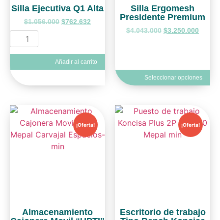
Silla Ejecutiva Q1 Alta
Silla Ergomesh
Presidente Premium
$
1.056.000
$
762.632
$
4.043.000
$
3.250.000
Añadir al carrito
Seleccionar opciones
¡Oferta!
¡Oferta!
Almacenamiento
Escritorio de trabajo