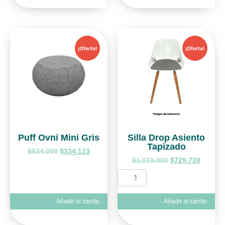
¡Oferta!
¡Oferta!
Puff Ovni Mini Gris
Silla Drop Asiento
Tapizado
$
834.000
$
334.123
$
1.010.000
$
729.720
Añadir al carrito
Añadir al carrito