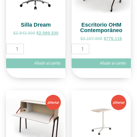
Silla Dream
Escritorio OHM
Contemporáneo
$
2.943.000
$
2.089.330
$
2.107.000
$
776.116
Añadir al carrito
Añadir al carrito
¡Oferta!
¡Oferta!