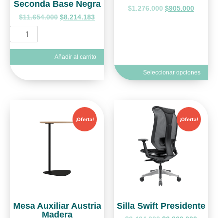
Seconda Base Negra
$
1.276.000
$
905.000
$
11.654.000
$
8.214.183
Añadir al carrito
Seleccionar opciones
¡Oferta!
¡Oferta!
Mesa Auxiliar Austria
Silla Swift Presidente
Madera