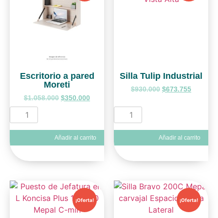
Escritorio a pared
Silla Tulip Industrial
Moreti
$
930.000
$
673.755
$
1.058.000
$
350.000
Añadir al carrito
Añadir al carrito
¡Oferta!
¡Oferta!