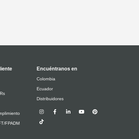
liente
Encuéntranos en
Colombia
Ecuador
QRs
Distribuidores
plimiento
AFT/FPADM