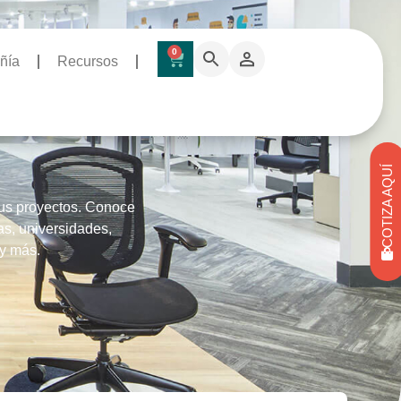
0
ñía
Recursos
COTIZA AQUÍ
tus proyectos. Conoce
as, universidades,
 y más.