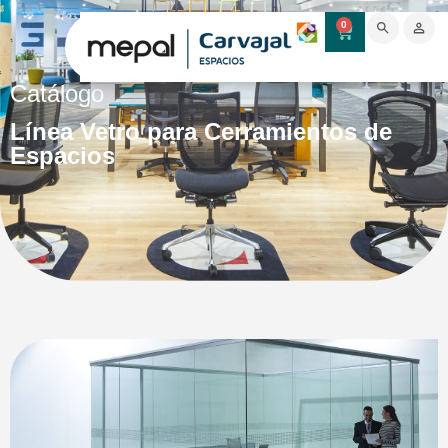
0
Catálogo
Línea Vetro para Cerramientos de
Espacios
estilo limpio y
elegante.