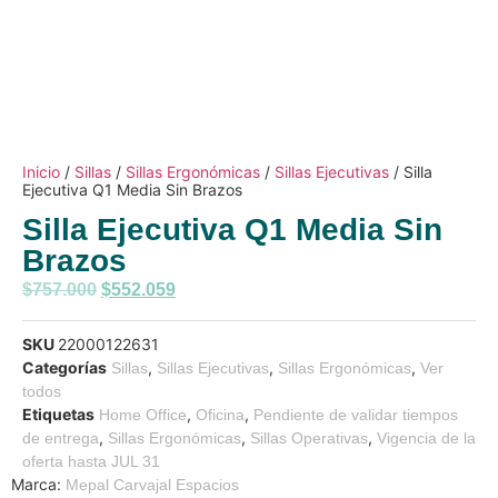
Inicio
/
Sillas
/
Sillas Ergonómicas
/
Sillas Ejecutivas
/ Silla
Ejecutiva Q1 Media Sin Brazos
Silla Ejecutiva Q1 Media Sin
Brazos
$
757.000
$
552.059
SKU
22000122631
Categorías
,
,
,
Sillas
Sillas Ejecutivas
Sillas Ergonómicas
Ver
todos
Etiquetas
,
,
Home Office
Oficina
Pendiente de validar tiempos
,
,
,
de entrega
Sillas Ergonómicas
Sillas Operativas
Vigencia de la
oferta hasta JUL 31
Marca:
Mepal Carvajal Espacios