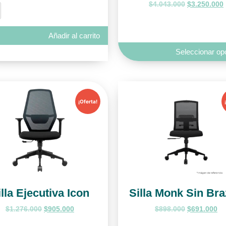
$
4.043.000
$
3.250.000
Añadir al carrito
Seleccionar op
¡Oferta!
illa Ejecutiva Icon
Silla Monk Sin Br
$
1.276.000
$
905.000
$
898.000
$
691.000