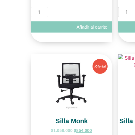
Añadir al carrito
¡Oferta!
Silla Monk
Sill
$
1.058.000
$
854.000