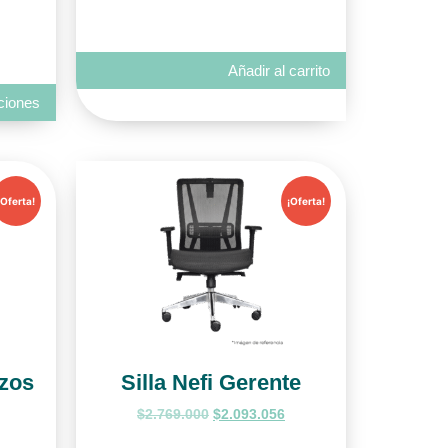
Añadir al carrito
ciones
¡Oferta!
¡Oferta!
azos
Silla Nefi Gerente
$
2.769.000
$
2.093.056