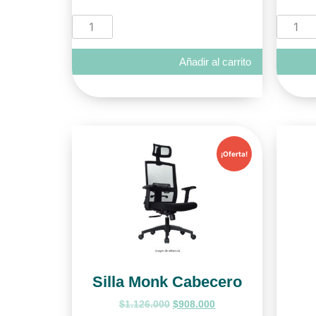
Añadir al carrito
¡Oferta!
Silla Monk Cabecero
$
1.126.000
$
908.000