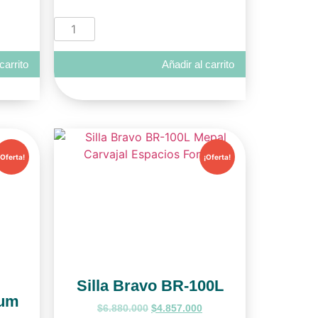
carrito
Añadir al carrito
¡Oferta!
¡Oferta!
Silla Bravo BR-100L
ium
$
6.880.000
$
4.857.000