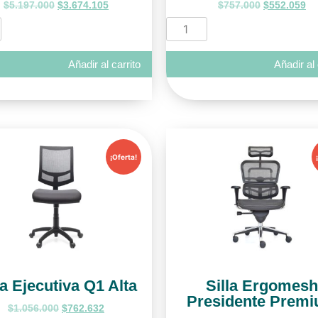
$
5.197.000
$
3.674.105
$
757.000
$
552.059
Añadir al carrito
Añadir al 
¡Oferta!
la Ejecutiva Q1 Alta
Silla Ergomesh
Presidente Prem
$
1.056.000
$
762.632