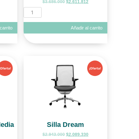
$
3.686.000
$
2.611.812
carrito
Añadir al carrito
¡Oferta!
¡Oferta!
Media
Silla Dream
$
2.943.000
$
2.089.330