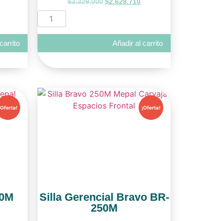
$
3.329.000
$
2.628.710
carrito
Añadir al carrito
¡Oferta!
¡Oferta!
00M
Silla Gerencial Bravo BR-
250M