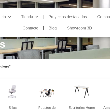
ario
Tienda
Proyectos destacados
Compa
Contacto
Blog
Showroom 3D
as
micas”
Sillas
Puestos de
Escritorios Home
Alm