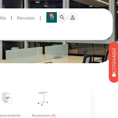
0
ñía
Recursos
COTIZA AQUÍ
acenamiento
Accesorios
(6)