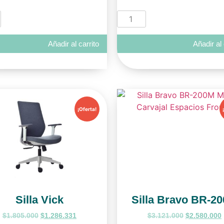
Añadir al carrito
Añadir al 
¡Oferta!
Silla Vick
Silla Bravo BR-2
$
1.805.000
$
1.286.331
$
3.121.000
$
2.580.000