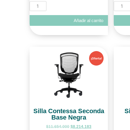
Añadir al carrito
¡Oferta!
Silla Contessa Seconda
S
Base Negra
$
11.654.000
$
8.214.183