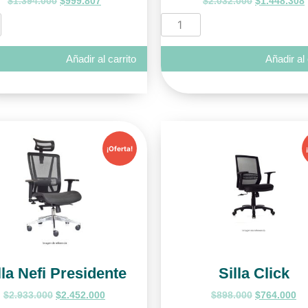
$
1.394.000
$
999.807
$
2.032.000
$
1.448.308
Añadir al carrito
Añadir al 
¡Oferta!
lla Nefi Presidente
Silla Click
$
2.933.000
$
2.452.000
$
898.000
$
764.000