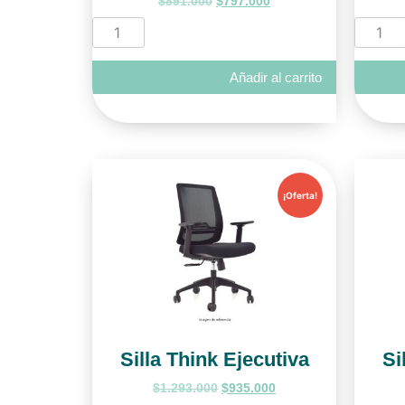
$
891.000
$
797.000
Añadir al carrito
¡Oferta!
Silla Think Ejecutiva
Si
$
1.293.000
$
935.000