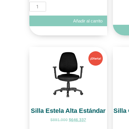
Añadir al carrito
¡Oferta!
Silla Estela Alta Estándar
Silla
$
891.000
$
646.337