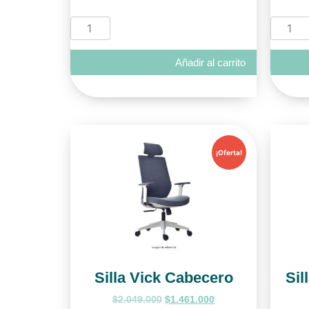
Añadir al carrito
¡Oferta!
Silla Vick Cabecero
Sil
$
2.049.000
$
1.461.000