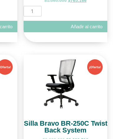
$
1.060.000
$
765.166
carrito
Añadir al carrito
¡Oferta!
¡Oferta!
Silla Bravo BR-250C Twist
Back System