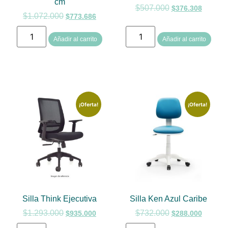
cm
$
507.000
$
376.308
$
1.072.000
$
773.686
Añadir al carrito
Añadir al carrito
¡Oferta!
¡Oferta!
Silla Think Ejecutiva
Silla Ken Azul Caribe
$
1.293.000
$
732.000
$
935.000
$
288.000