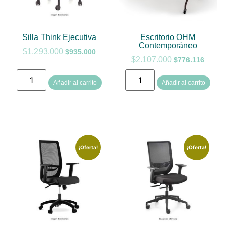
Silla Think Ejecutiva
Escritorio OHM
Contemporáneo
$
1.293.000
$
935.000
$
2.107.000
$
776.116
Añadir al carrito
Añadir al carrito
¡Oferta!
¡Oferta!