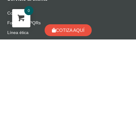
0
Contacto
Formulario PQRs
COTIZA AQUÍ
Línea ética
Manual de Cumplimiento
Manual de LAFT/FPADM
Encuéntranos en
Colombia
Ecuador
Distribuidores
MEPAL© – Carvajal Espacios SAS BIC Todos los derechos
reservados 1958 – 2026 UNA MARCA
CARVAJAL S.A.