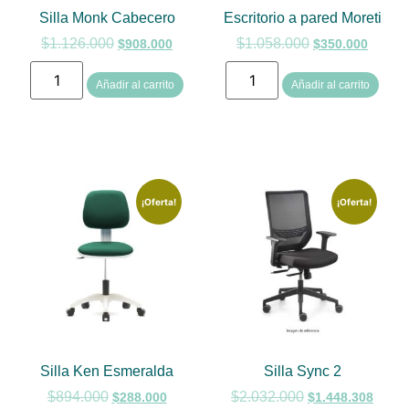
Silla Monk Cabecero
Escritorio a pared Moreti
$
1.126.000
$
1.058.000
$
908.000
$
350.000
Añadir al carrito
Añadir al carrito
¡Oferta!
¡Oferta!
Silla Ken Esmeralda
Silla Sync 2
$
894.000
$
2.032.000
$
288.000
$
1.448.308