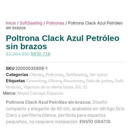
Inicio
/
SoftSeating
/
Poltronas
/ Poltrona Clack Azul Petróleo
sin brazos
Poltrona Clack Azul Petróleo
sin brazos
$
2.264.000
$
830.716
SKU
22000035909-1
Categorías
,
,
,
Ofertas
Poltronas
SoftSeating
Ver todos
Etiquetas
,
,
,
,
Coworking
Oficina
Reuniones
Sala de juntas
Sofá
,
Modular
Vigencia de la oferta hasta JUL 31
Marca:
Mepal Carvajal Espacios
Poltrona Clack Azul Petróleo sin brazos:
Diseño
compacto y elegante de 60 cm, acabados en Vértigo Gris
Claro y perfilería blanca, perfecta para espacios
pequeños, no requiere instalación.
ENVÍO GRATIS