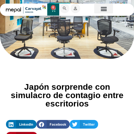
0
Catálogo Mobiliario
Proyectos destacados
Showroom 3D
Japón sorprende con
simulacro de contagio entre
escritorios
LinkedIn
Facebook
Twitter