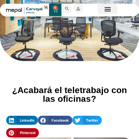
0
Catálogo Mobiliario
Proyectos destacados
Showroom 3D
¿Acabará el teletrabajo con
las oficinas?
LinkedIn
Facebook
Twitter
Pinterest