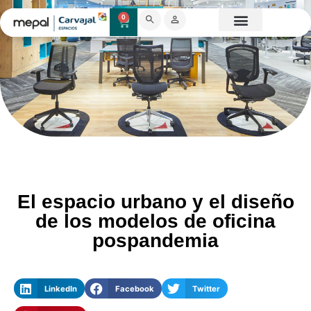
0
Catálogo Mobiliario
Proyectos destacados
Showroom 3D
El espacio urbano y el diseño
de los modelos de oficina
pospandemia
LinkedIn
Facebook
Twitter