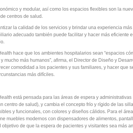
gonómico y modular, así como los espacios flexibles son la nue
de centros de salud.
tizar la calidad de los servicios y brindar una experiencia má
iliario adecuado también puede facilitar y hacer más eficiente el
io.
Health hace que los ambientes hospitalarios sean “espacios có
a y mucho más humanos”, afirma, el Director de Diseño y Desarr
frecer comodidad a los pacientes y sus familiares, y hacer que s
rcunstancias más difíciles.
Health está pensada para las áreas de espera y administrativas
n centro de salud), y cambia el concepto frío y rígido de las sill
xibles y funcionales, con colores y diseños cálidos. Para el área 
ene muebles modernos con dispensadores de alimentos, pantal
el objetivo de que la espera de pacientes y visitantes sea más 