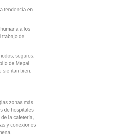
va tendencia en
s humana a los
 trabajo del
modos, seguros,
ollo de Mepal.
e sientan bien,
 (las zonas más
as de hospitales
de la cafetería,
las y conexiones
amena.