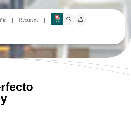
0
ñía
Recursos
erfecto
oy