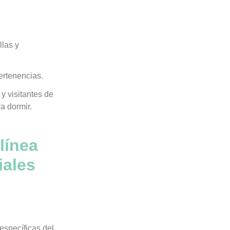
llas y
ertenencias.
 y visitantes de
a dormir.
línea
iales
específicas del