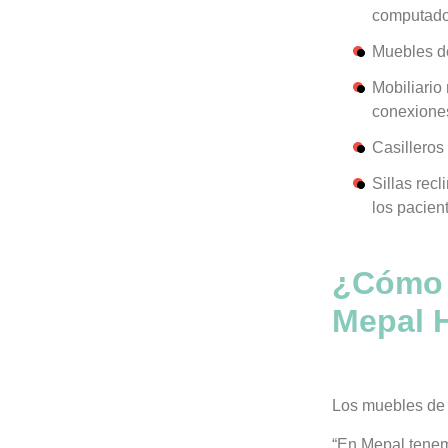
computador
Muebles de
Mobiliario
conexiones
Casilleros
Sillas recl
los pacien
¿Cómo f
Mepal H
Los muebles de M
“En Mepal tenem