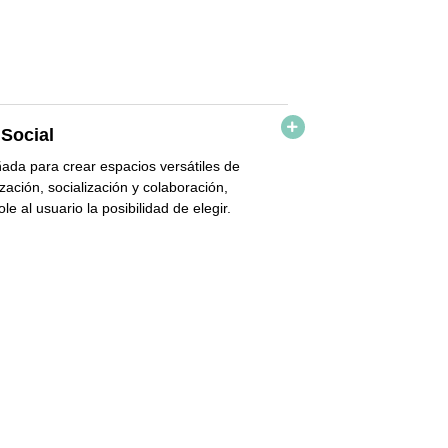
siguiente nivel con el diseño más innovador
y personalizado.
 Social
ada para crear espacios versátiles de
ización, socialización y colaboración,
le al usuario la
posibilidad de elegir.
da