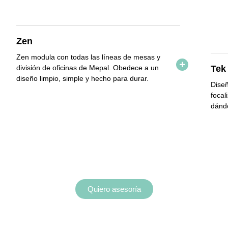
Zen
Zen
modula con todas las líneas de mesas y
Tek
división de oficinas de Mepal.
Obedece a un
diseño limpio, simple y hecho para durar.
Diseñ
focal
dándo
Tus proyectos nos inspiran.
olicita tu asesoría personaliza
Quiero asesoría