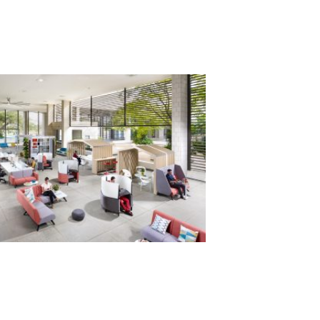
ofrece un área de trabajo cómoda y
funcional. Estos escritorios son ideales
tanto para tareas individuales como para
fomentar la colaboración en equipo,
integrándose perfectamente en diseños
modernos y dinámicos.Si estás buscando
soluciones que combinen diseño y
funcionalidad, nuestro catálogo Mepal
Carvajal ofrece una amplia variedad de
opciones para oficinas de alto rendimiento.
Desde escritorios en oficina hasta
estaciones ajustables y mobiliario
ergonómico, cada pieza está pensada para
mejorar la experiencia de trabajo, promover
la salud y facilitar el movimiento.No importa
el tamaño de tu proyecto, nuestras
soluciones de mobiliario se adaptan a
cualquier espacio, garantizando ambientes
que inspiran y potencian el rendimiento
laboral. Descubre cómo podemos ayudarte
a transformar tus oficinas y llevarlas al