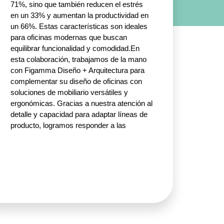
71%, sino que también reducen el estrés
en un 33% y aumentan la productividad en
un 66%. Estas características son ideales
para oficinas modernas que buscan
equilibrar funcionalidad y comodidad.En
esta colaboración, trabajamos de la mano
con Figamma Diseño + Arquitectura para
complementar su diseño de oficinas con
soluciones de mobiliario versátiles y
ergonómicas. Gracias a nuestra atención al
detalle y capacidad para adaptar líneas de
producto, logramos responder a las
diversas tipologías requeridas por el
cliente, asegurando espacios que se
ajustan a las dinámicas laborales y a las
necesidades de los usuarios finales.Uno de
los elementos destacados de este proyecto
fueron los escritorios en L para oficina, una
solución que permite aprovechar al
máximo el espacio disponible mientras se