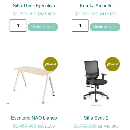
Silla Think Ejecutiva
Eureka Amarillo
$
1.293.000
$
1.081.000
$
935.000
$
419.661
Añadir al carrito
Añadir al carrito
¡Oferta!
¡Oferta!
Escritorio NAO blanco
Silla Sync 2
$
1.459.000
$
2.032.000
$
551.190
$
1.448.308