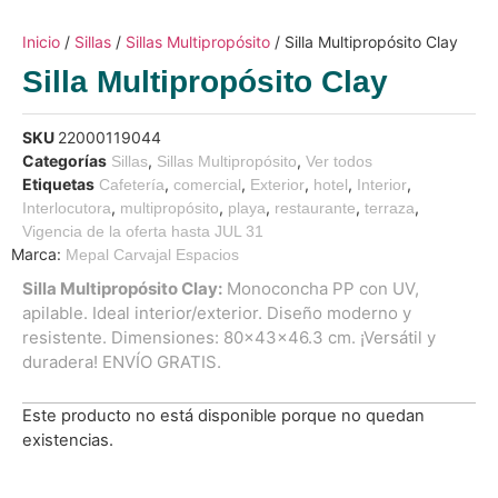
Inicio
/
Sillas
/
Sillas Multipropósito
/ Silla Multipropósito Clay
Silla Multipropósito Clay
SKU
22000119044
Categorías
,
,
Sillas
Sillas Multipropósito
Ver todos
Etiquetas
,
,
,
,
,
Cafetería
comercial
Exterior
hotel
Interior
,
,
,
,
,
Interlocutora
multipropósito
playa
restaurante
terraza
Vigencia de la oferta hasta JUL 31
Marca:
Mepal Carvajal Espacios
Silla Multipropósito Clay:
Monoconcha PP con UV,
apilable. Ideal interior/exterior. Diseño moderno y
resistente. Dimensiones: 80x43x46.3 cm. ¡Versátil y
duradera! ENVÍO GRATIS.
Este producto no está disponible porque no quedan
existencias.