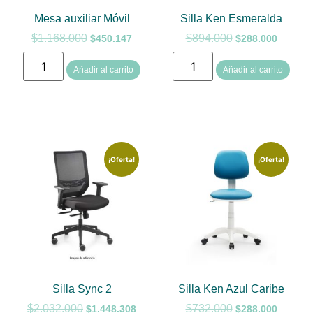
Mesa auxiliar Móvil
Silla Ken Esmeralda
$
1.168.000
$
894.000
$
450.147
$
288.000
Añadir al carrito
Añadir al carrito
¡Oferta!
¡Oferta!
Silla Sync 2
Silla Ken Azul Caribe
$
2.032.000
$
732.000
$
1.448.308
$
288.000