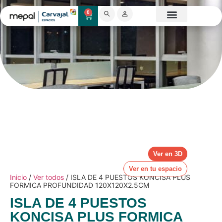
0
Catálogo Mobiliario
Proyectos destacados
Showroom 3D
Ver en 3D
Ver en tu espacio
Inicio
/
Ver todos
/ ISLA DE 4 PUESTOS KONCISA PLUS
FORMICA PROFUNDIDAD 120X120X2.5CM
ISLA DE 4 PUESTOS
KONCISA PLUS FORMICA