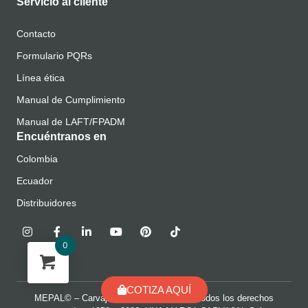
Servicio al cliente
Contacto
Formulario PQRs
Línea ética
Manual de Cumplimiento
Manual de LAFT/FPADM
Encuéntranos en
Colombia
Ecuador
Distribuidores
0
COTIZA AQUÍ
MEPAL© – Carvajal Espacios SAS BIC Todos los derechos