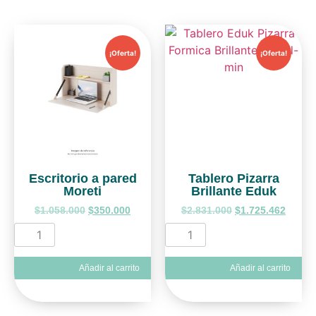
¡Oferta!
¡Oferta!
Escritorio a pared
Tablero Pizarra
Moreti
Brillante Eduk
$
1.058.000
$
350.000
$
2.831.000
$
1.725.462
Añadir al carrito
Añadir al carrito