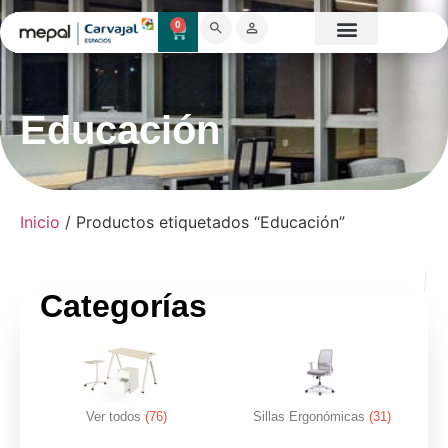
0
Catálogo Mobiliario
Proyectos destacados
Showroom 3D
Educación
Inicio
/ Productos etiquetados “Educación”
Categorías
Ver todos
(76)
Sillas Ergonómicas
(31)