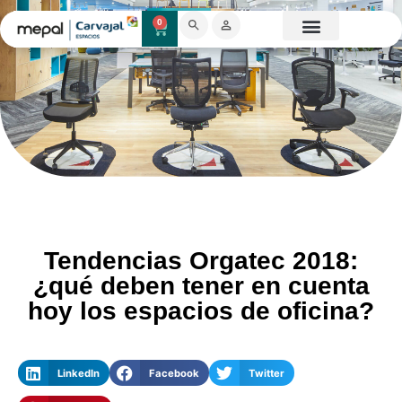
0
Catálogo Mobiliario
Proyectos destacados
Showroom 3D
Tendencias Orgatec 2018:
¿qué deben tener en cuenta
hoy los espacios de oficina?
LinkedIn
Facebook
Twitter