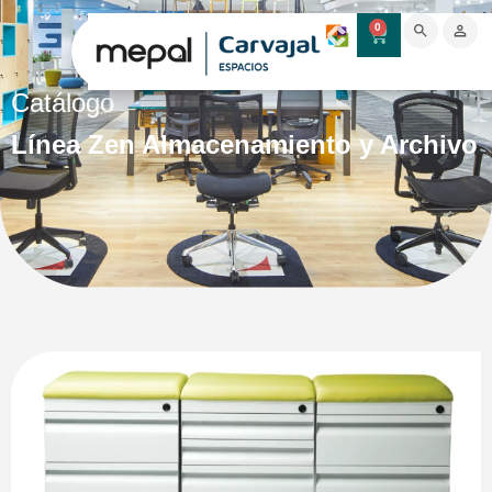
0
Catálogo
Línea Zen Almacenamiento y Archivo
modula con todas las líneas de mesas y división
de oficinas de Mepal.