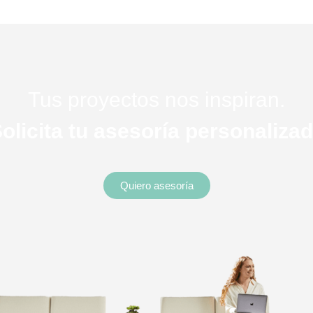
Tus proyectos nos inspiran.
olicita tu asesoría personaliza
Quiero asesoría