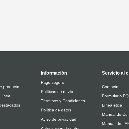
Información
Servicio al c
Pago seguro
e producto
Contacto
Políticas de envío
 línea
Formulario P
Términos y Condiciones
destacados
Línea ética
Política de datos
Manual de Cum
Aviso de privacidad
Manual de L
Autorización de datos