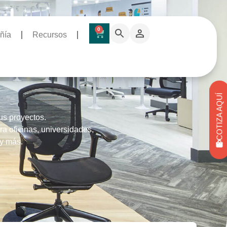
0
ñía
Recursos
COTIZA AQUÍ
us proyectos.
a oficinas, universidades,
 y más.