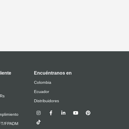
liente
Encuéntranos en
Colombia
Ecuador
QRs
Distribuidores
plimiento
AFT/FPADM