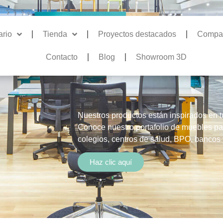
ario
Tienda
Proyectos destacados
Compa
Contacto
Blog
Showroom 3D
Nuestros productos están inspirados en t
Conoce nuestro portafolio de muebles par
colegios, centros de salud, BPO, bancos
Haz clic aquí