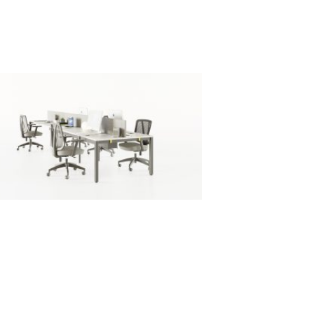
Cabinas Insonorizadas y divisiones en
vidrio templado. Carpintería Arquitectónica
y Mobiliario Empotrado: Lockers
integrados, bancas, puntos de impresión y
estaciones de café a la medida. Acabados
y Pisos: Alfombra técnica Milliken.