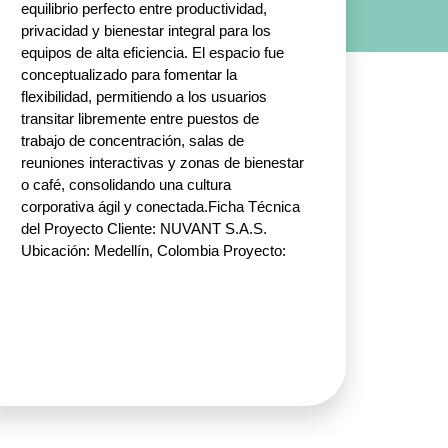
equilibrio perfecto entre productividad,
privacidad y bienestar integral para los
equipos de alta eficiencia. El espacio fue
conceptualizado para fomentar la
flexibilidad, permitiendo a los usuarios
transitar libremente entre puestos de
trabajo de concentración, salas de
reuniones interactivas y zonas de bienestar
o café, consolidando una cultura
corporativa ágil y conectada.Ficha Técnica
del Proyecto Cliente: NUVANT S.A.S.
Ubicación: Medellín, Colombia Proyecto:
Coworking Piso 4 Especificación
Arquitectónica: Arte+facto y discorp.
Soluciones e Infraestructura Mepal: Zonas
de Concentración y Operativas: Puestos
de trabajo Koncisa Plus y sillas giratorias
ergonómicas. Espacios Colaborativos y
Juntas: Mesas de juntas Dancer,
PhoneBooth Mila. Privacidad y Acústica: