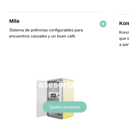
Mila
Kon
Sistema de poltronas configurables para
Konci
encuentros casuales y un buen café.
que 
a par
Tus proyectos nos inspiran.
olicita tu asesoría personaliza
Quiero asesoría