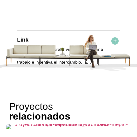
Link
Link, diseño
atemporal y versátil
que elimina
las barreras tradicionales del espacio de
trabajo e incentiva el intercambio, la
comunicación, el trabajo individual y
Proyectos
relacionados