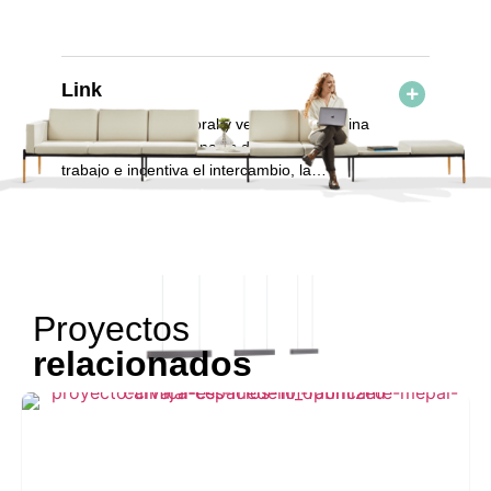
Link
Link, diseño
atemporal y versátil
que elimina
las barreras tradicionales del espacio de
trabajo e incentiva el intercambio, la
comunicación, el trabajo individual y
Proyectos
relacionados