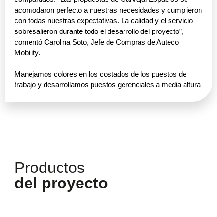
acomodaron perfecto a nuestras necesidades y cumplieron
con todas nuestras expectativas. La calidad y el servicio
sobresalieron durante todo el desarrollo del proyecto”,
comentó Carolina Soto, Jefe de Compras de Auteco
Mobility.
Manejamos colores en los costados de los puestos de
trabajo y desarrollamos puestos gerenciales a media altura
integrados al final de los Bench. Nuestra línea Tek nos
permitió tener diferentes configuraciones y colores para los
puestos operativos. Con la línea Link, gracias a su diseño
atemporal y versátil, logramos tener unas mesas de juntas
personalizables para fortalecer la imagen y dinámica de la
empresa. Un gran proyecto que nos inspira.
Productos
del proyecto