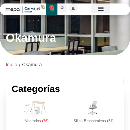
0
Catálogo Mobiliario
Proyectos destacados
Showroom 3D
Okamura
Inicio
/ Okamura
Categorías
Ver todos
(76)
Sillas Ergonómicas
(31)