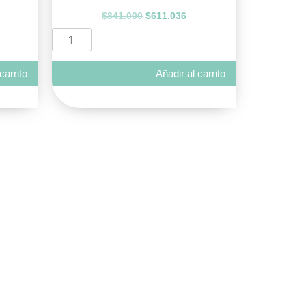
$
841.000
$
611.036
carrito
Añadir al carrito