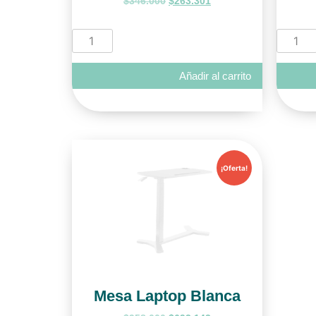
$
346.000
$
263.301
Añadir al carrito
¡Oferta!
Mesa Laptop Blanca