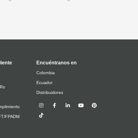
liente
Encuéntranos en
Colombia
Ecuador
QRs
Distribuidores
plimiento
AFT/FPADM