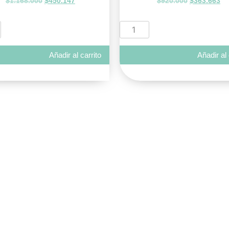
$
1.168.000
$
450.147
$
920.000
$
363.663
Añadir al carrito
Añadir al 