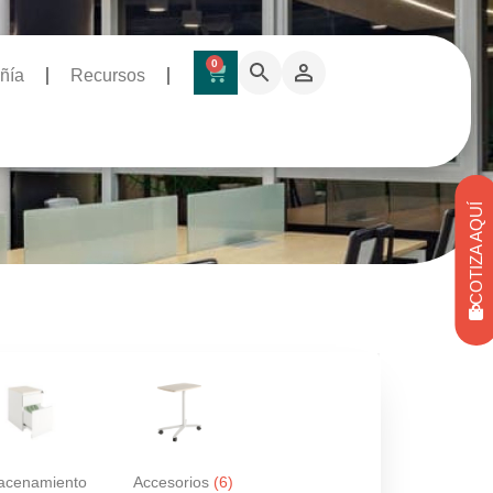
0
ñía
Recursos
COTIZA AQUÍ
acenamiento
Accesorios
(6)