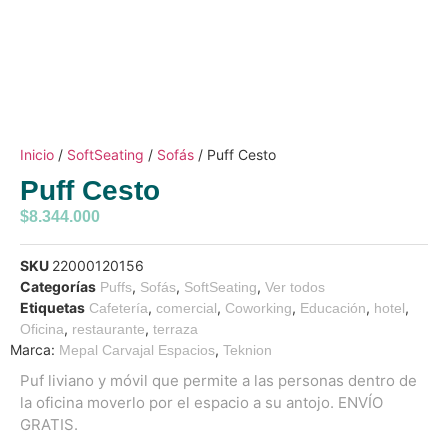
Inicio
/
SoftSeating
/
Sofás
/ Puff Cesto
Puff Cesto
$
8.344.000
SKU
22000120156
Categorías
,
,
,
Puffs
Sofás
SoftSeating
Ver todos
Etiquetas
,
,
,
,
,
Cafetería
comercial
Coworking
Educación
hotel
,
,
Oficina
restaurante
terraza
Marca:
,
Mepal Carvajal Espacios
Teknion
Puf liviano y móvil que permite a las personas dentro de
la oficina moverlo por el espacio a su antojo. ENVÍO
GRATIS.