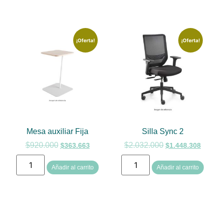
¡Oferta!
¡Oferta!
Mesa auxiliar Fija
Silla Sync 2
$
920.000
$
2.032.000
$
363.663
$
1.448.308
Añadir al carrito
Añadir al carrito