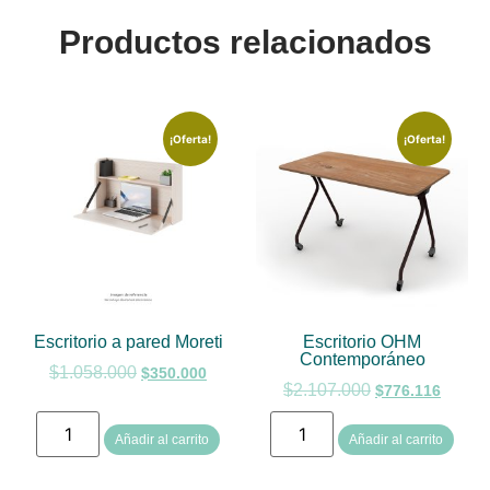
Productos relacionados
¡Oferta!
¡Oferta!
Escritorio a pared Moreti
Escritorio OHM
Contemporáneo
$
1.058.000
$
350.000
$
2.107.000
$
776.116
Añadir al carrito
Añadir al carrito