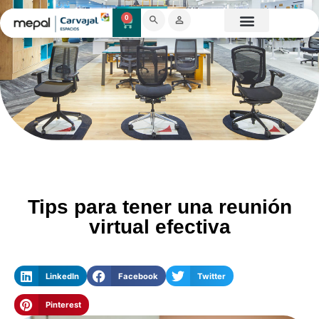
0
Catálogo Mobiliario
Proyectos destacados
Showroom 3D
Tips para tener una reunión
virtual efectiva
LinkedIn
Facebook
Twitter
Pinterest